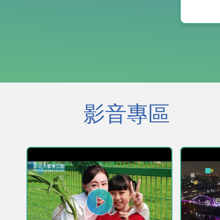
公園內的
排杜鵑花
猶如彩霞
鵑花點綴
會公園的風景。 杜鵑
之王」的
屬於你」
開)，花
則可發現
值擔當。 除了欣賞杜鵑花之外，周邊景
點豐富多
影音專區
熊猴森樂
尤其是親
咩咩們可
天上午1
兩個時段
食體驗，可
落於原住
地」則有
憩、全臺
園」具四
互動及小朋
表示，每