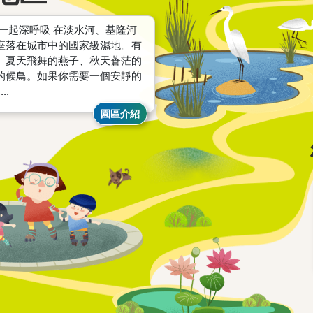
鳥一起深呼吸 在淡水河、基隆河
座落在城市中的國家級濕地。有
、夏天飛舞的燕子、秋天蒼茫的
的候鳥。如果你需要一個安靜的
..
園區介紹