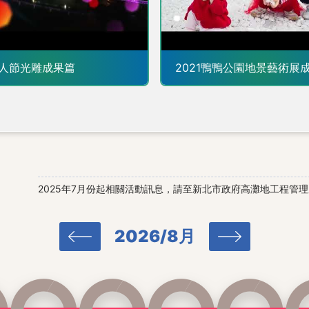
畫面，尤其是在新北大都會公
花長得很高且花朵鮮豔，拍起來
闊的大草地、皚皚白雪的白花
。這邊停車便利且近年來多了熊
猴森樂園及辰光橋的相輔相成
，設施好玩又免費，很好拍照及
美景。歡迎市民好朋友至新北
遊時，別忘了低頭看看白花三
情人節光雕成果篇
2021鴨鴨公園地景藝術展
身防護並保持社交距離落實防疫
你的幸福，共享這春天的白雪~ 最後提醒
正確戴口罩及勤洗手。若有發燒
市民朋友們，至戶外休憩或運
吸道症狀等身體不適情形，應主
也要謹記防疫三重點，口罩要
922 防疫專線，依照指示就醫檢
手，保持適當社交距離。防範
需要你我一起努力；若有發燒
三重交流道下→接成功路轉二重
道症狀等身體不適情形，應主
即可到二重疏洪道河濱公園(臨
1922 防疫專線，依照指示就
洪一路交叉位置) 2、 國道3
新聞稿內容詳洽：新北市政府
交流道→64號東西向快速道路
2025年7月份起相關活動訊息，請至新北市政府高灘地工程管
管理處 隊長李俊儒 聯絡電話：
出口→1號越堤道→疏洪一路 大
(02)89699596#300 新聞聯絡人：新北
市政府高灘地工程管理處 陳梅芬 聯絡
都會公園，約步行15分鐘可至荷
話：(02)89699596#601
2026/8月
中山路、中華路口下車後步行約10
 隊長李俊儒 聯絡電話：
96#300 新聞聯絡人：新北
地工程管理處 陳梅芬 聯絡電