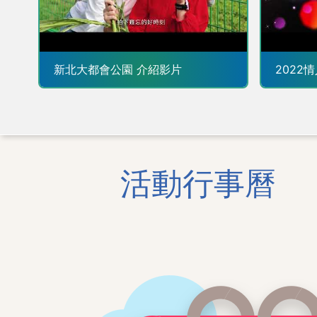
花，杜鵑
非常好看
猴森樂園
打卡。 最後提醒市民朋友們，疫情期間
新北大都會公園 介紹影片
2022
請注意自
新生活，
或急性呼
動通報 1
查。 【交通資訊】 自行開車： 1、 國道
一號：由
疏洪道，
疏洪五路及疏
活動行事曆
號：中和
→五股一
眾運輸： 1、 機場捷運A2三重站下車可
至新北大
花公園 2、 搭乘客運299、520、615、
618於
分鐘 新聞稿內容詳洽：新北市政府高灘
地工程管理處
(02)896995
市政府高灘