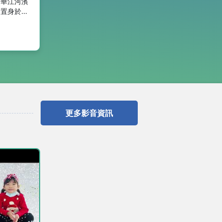
、華江河濱
如置身於銀
季節裡，享
朋友現在至
光復壘球
可看到白花
色花朵同步
邊無際的皚
。 白
草本植物，
花，視為幸
更多影音資訊
護聖花，其
戰時，親人
凱旋而歸。
一片葉子代
望，三片葉
~就是非
可作為蜜源
價值，同時
壤養分，更
拍下美麗的