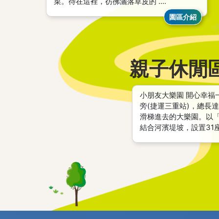
菜。待在這裡，彷彿灑落草皮的 ....
園區介紹
親子休閒
小朋友大樂園 開心幸福
旁(捷運三重站)，總長
滑梯進去的大樂園。以
結合河濱堤坡，設置31座溜