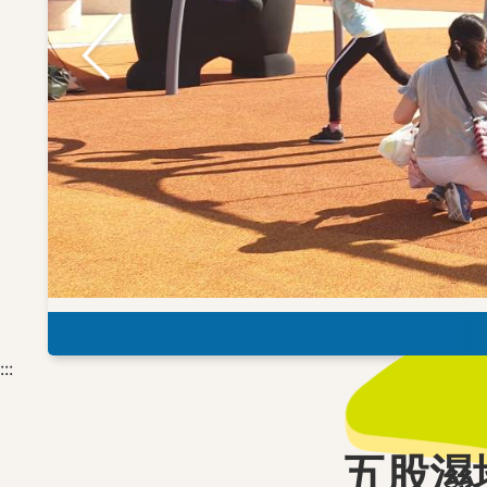
熊猴森樂園
:::
五股濕