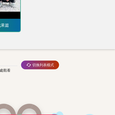
園，幅員廣
三葉草在熊
形成完美的
河濱公園賞
葉草，找找
成果篇
動的同時，
戴好，勤洗
新冠肺炎，
或急性呼吸
動通報
醫檢查！
切換列表模式
高灘地工程
理處觀看
電