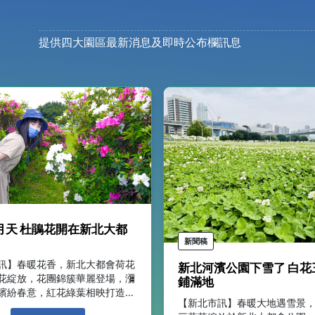
提供四大園區最新消息及即時公布欄訊息
月天 杜鵑花開在新北大都
新聞稿
訊】春暖花香，新北大都會荷花
新北河濱公園下雪了 白花
花綻放，花團錦簇華麗登場，瀰
鋪滿地
繽紛春意，紅花綠葉相映打造出
【新北市訊】春暖大地遇雪景
的打卡花牆。 新北大都會