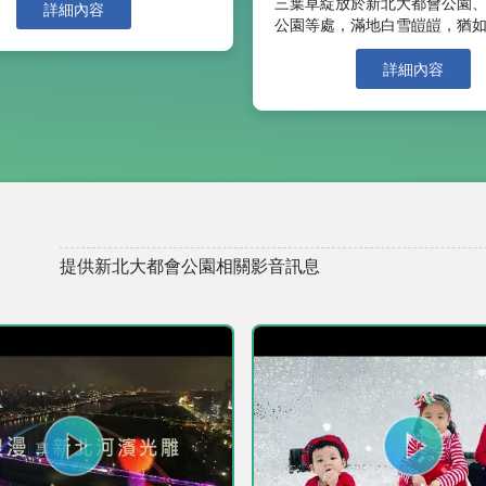
三葉草綻放於新北大都會公園
荷花公園(鄰近萬善同)，擁有整
詳細內容
公園等處，滿地白雪皚皚，猶
，紅花、粉花及白花層層交疊，
色的白雪之中，在春暖花開的
般圍繞其中。此外也有零星的杜
受銀白氛圍。 在疫情嚴峻之下，戶外空
詳細內容
在親水公園內，繽紛了新北大都
間成為最佳休憩好所在，市民
花素有「木本花卉
新北大都會公園、大漢橋下、
美稱，花語為「愛的喜悅、永遠
場、柑園橋下等河濱公園，皆
，3至5月為花期(現已綻放盛
三葉草綻放盛景，成千上萬白
朵氣勢壯觀惹人喜愛，細細欣賞
綻放，如同草地上覆蓋一片無
其纖細優雅的花姿，為早春的顏
皚白雪，景色優美，令人目不轉睛
花三葉草屬豆科植物，多年生
樣化，如親水公園、樂遊天地、
是外來馴化種，為愛爾蘭的國
園等各展現著不同的趣味亮點。
運草，認為是天神給愛爾蘭守
提供新北大都會公園相關影音訊息
水公園「羊咩咩的家」，14隻羊
花語為幸運和愛國。過去在出
愛的模樣不禁讓人會心一笑，每
給戰士送上幸運草，期許平安
0點至10點半及下午4點至4點半
其每片葉子有著不同的意義，
，現場有牧羊人免費提供牧草餵
表著信仰，兩片葉子代表著希
以和羊群近距離接觸。 而坐
子代表著愛情，如果能找到四片
民族主題部落公園旁的「樂遊天
常幸福唷。此外，白花三葉草
超大沙坑遊具設施，提供休閒遊
及地被植物覆蓋在地表具觀賞
最大的溜滑梯場域「熊猴森樂
是固氮植物，不僅可以增加土
大主題31座造型溜滑梯，為親子
具水土保持作用。 每年一到花開季節，
友放電的好所在。 現場民眾
許多部落客、網美等都會到此
到春天都會揪朋友一起來賞杜鵑