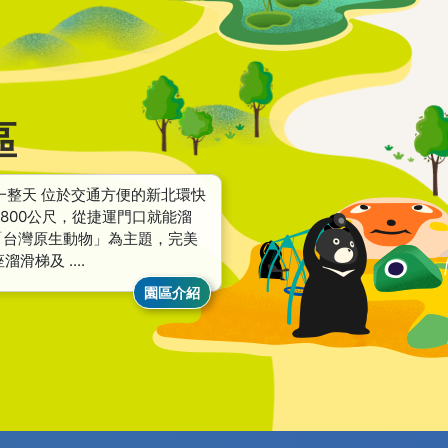
區
一整天 位於交通方便的新北環快
達800公尺，從捷運門口就能溜
「台灣原生動物」為主題，完美
滑梯及 ....
園區介紹