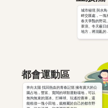
城市秘境 與水
畔交匯處，一塊
春天爭豔的野花
葦浪、冬天蔽日
地方，將混亂的 ..
都會運動區
奔向太陽 找回熱血的青春記憶 擁有廣大的公
園占地，豐富、寬闊的球類運動場地，可以
無拘無束的溜冰、打棒球、玩遙控賽車，還
能租借一塊小田地，栽種屬於自己的都市野