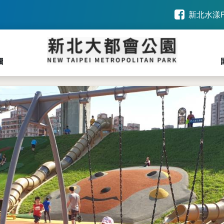
新北水漾F
圖